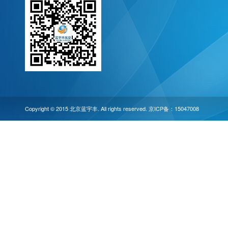
Copyright © 2015 北京蓝宇丰. All rights reserved. 京ICP备：15047008