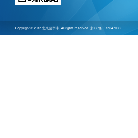
Copyright © 2015 北京蓝宇丰. All rights reserved. 京ICP备：15047008